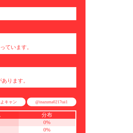
持っています。
があります。
ぷよキャン
@inazuma0217tai1
ム
分布
0%
0%