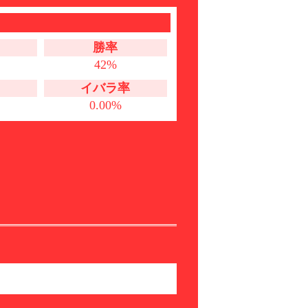
勝率
42%
イバラ率
0.00%