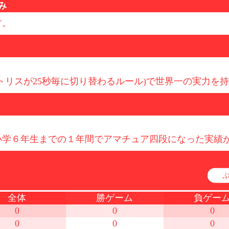
み
す。
トリスが25秒毎に切り替わるルール)で世界一の実力を
小学６年生までの１年間でアマチュア四段になった実績
全体
勝ゲーム
負ゲー
0
0
0
0
0
0