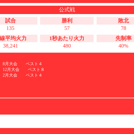
公式戦
試合
勝利
敗北
135
57
78
線平均火力
1秒あたり火力
先制率
38,241
480
40%
度 8月大会 ベスト４
度 12月大会 ベスト８
度 2月大会 ベスト４