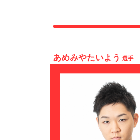
ぷよぷよeスポーツ 特設サイト【セガ公式】
あめみや
たいよう
選手