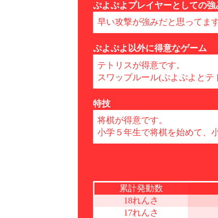
ぷよぷよプレイヤーとしての強
早い攻撃が強みだと思ってま
ぷよぷよ以外に得意なゲーム
テトリスが得意です。
スワップルール(ぷよぷよとテ
特技
将棋が得意です。
小学５年生で将棋を始めて、
累計発動数
18れんさ
17れんさ